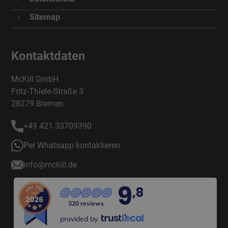
Sitemap
Kontaktdaten
McKill GmbH
Fritz-Thiele-Straße 3
28279 Bremen
+49 421 33709390
Per Whatsapp kontaktieren
info@mckill.de
9
,8
320 reviews
provided by