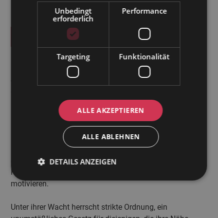
Unbedingt
Performance
erforderlich
Oktopus mit Röntgenblick!
Targeting
Funktionalität
In Saras Königreich, dem Büro, sind ihre Hände und
Augen überall. Als Schwester von Julian ist sie offiziell
als Büroleitung tätig, führt aber in Wirklichkeit das Zepter
– ein Geheimnis, das die Chefs besser nie erfahren.
ALLE AKZEPTIEREN
Ihre Schnelligkeit am Telefon ist legendär, ihr Schatten
ALLE ABLEHNEN
kommt kaum hinterher.
Sara hat es sich zur Mission gemacht, Oli und Ann-
DETAILS ANZEIGEN
Kathrin zu immer wieder neuen Höchstleistungen zu
motivieren.
Unter ihrer Wacht herrscht strikte Ordnung, ein