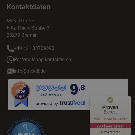
Kontaktdaten
McKill GmbH
Fritz-Thiele-Straße 3
28279 Bremen
+49 421 33709390
Per Whatsapp kontaktieren
info@mckill.de
9
,8
320 reviews
provided by
Kundenbewertungen und Erfahrungen zu
McKill
Von Kunden bewertet
298
Bewertungen
SEHR GUT
%
100
Authentizität