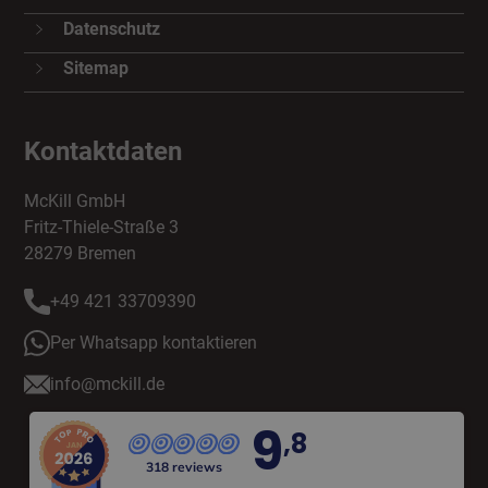
Datenschutz
Sitemap
Kontaktdaten
McKill GmbH
Fritz-Thiele-Straße 3
28279 Bremen
+49 421 33709390
Per Whatsapp kontaktieren
info@mckill.de
9
,8
318 reviews